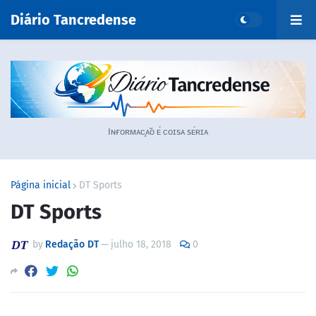
Diário Tancredense
Iɴғᴏʀᴍᴀᴄ̧ᴀ̃ᴏ ᴇ́ ᴄᴏɪsᴀ sᴇ́ʀɪᴀ
Página inicial
DT Sports
DT Sports
by
Redação DT
—
julho 18, 2018
0