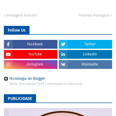
Postagem Anterior
Próxima Postagem
Follow Us
Facebook
Twitter
YouTube
LinkedIn
Instagram
VKontakte
Tecnologia do Blogger
Diário Tancredense 2026 | Informação é coisa séria
PUBLICIDADE