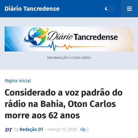
Diário Tancredense
Iɴғᴏʀᴍᴀᴄ̧ᴀ̃ᴏ ᴇ́ ᴄᴏɪsᴀ sᴇ́ʀɪᴀ
Página inicial
Considerado a voz padrão do
rádio na Bahia, Oton Carlos
morre aos 62 anos
by
Redação DT
—
março 17, 2020
0