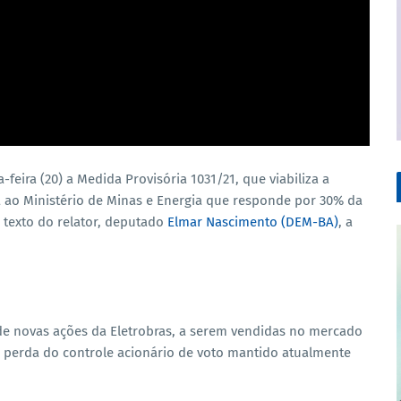
eira (20) a Medida Provisória 1031/21, que viabiliza a
da ao Ministério de Minas e Energia que responde por 30% da
 texto do relator, deputado
Elmar Nascimento (DEM-BA)
, a
de novas ações da Eletrobras, a serem vendidas no mercado
 perda do controle acionário de voto mantido atualmente