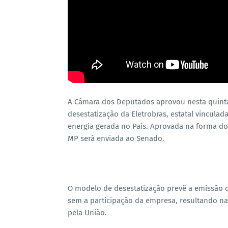
A Câmara dos Deputados aprovou nesta quinta-f
desestatização da Eletrobras, estatal vincula
energia gerada no País. Aprovada na forma do
MP será enviada ao Senado.
O modelo de desestatização prevê a emissão 
sem a participação da empresa, resultando na
pela União.