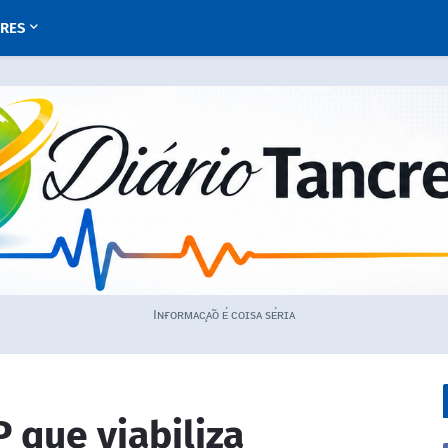
URES
Iɴғᴏʀᴍᴀᴄ̧ᴀ̃ᴏ ᴇ́ ᴄᴏɪsᴀ sᴇ́ʀɪᴀ
 que viabiliza