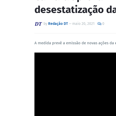
desestatização da
by
Redação DT
—
maio 20, 2021
0
A medida prevê a emissão de novas ações da