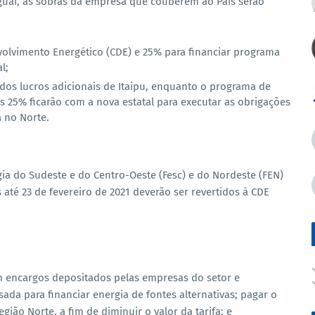
guai, as sobras da empresa que couberem ao País serão
nvolvimento Energético (CDE) e 25% para financiar programa
l;
 dos lucros adicionais de Itaipu, enquanto o programa de
 25% ficarão com a nova estatal para executar as obrigações
a no Norte.
ia do Sudeste e do Centro-Oeste (Fesc) e do Nordeste (FEN)
té 23 de fevereiro de 2021 deverão ser revertidos à CDE
 encargos depositados pelas empresas do setor e
ada para financiar energia de fontes alternativas; pagar o
ião Norte, a fim de diminuir o valor da tarifa; e