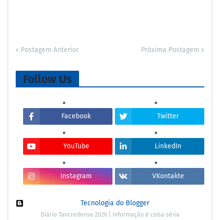
Postagem Anterior
Próxima Postagem
Follow Us
Facebook
Twitter
YouTube
LinkedIn
Instagram
VKontakte
Tecnologia do Blogger
Diário Tancredense 2026 | Informação é coisa séria