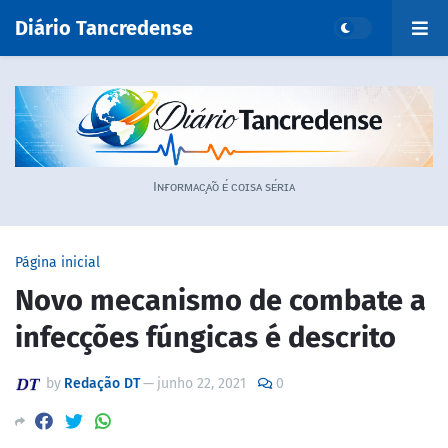
Diário Tancredense
Iɴғᴏʀᴍᴀᴄ̧ᴀ̃ᴏ ᴇ́ ᴄᴏɪsᴀ sᴇ́ʀɪᴀ
Página inicial
Novo mecanismo de combate a
infecções fúngicas é descrito
by
Redação DT
—
junho 22, 2021
0