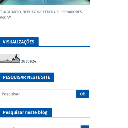
VEJA QUANTO, DEPUTADOS FEDERAIS E SENADORES
GASTAM
VISUALIZAÇÕES
2
8
3
5
6
2
4
PESQUISAR NESTE SITE
Pesquisar neste blog