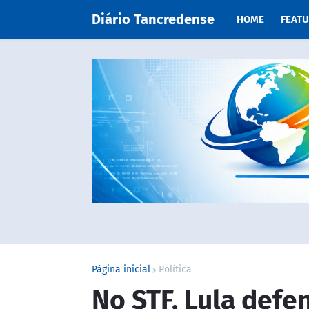
Diário Tancredense
HOME
FEAT
Página inicial
Política
No STF, Lula defe