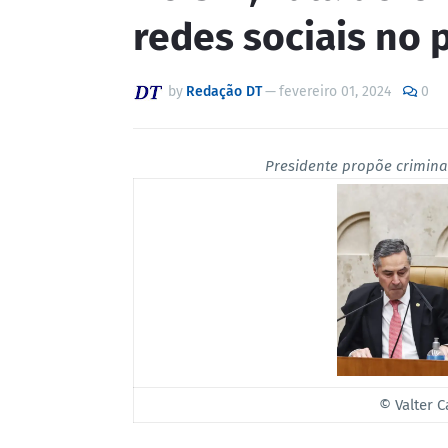
redes sociais no 
by
Redação DT
—
fevereiro 01, 2024
0
Presidente propõe criminal
© Valter 