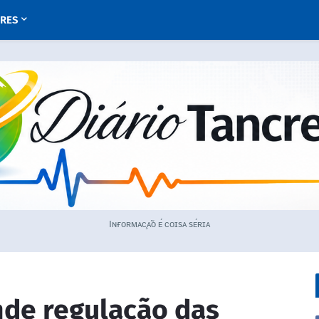
URES
Iɴғᴏʀᴍᴀᴄ̧ᴀ̃ᴏ ᴇ́ ᴄᴏɪsᴀ sᴇ́ʀɪᴀ
nde regulação das