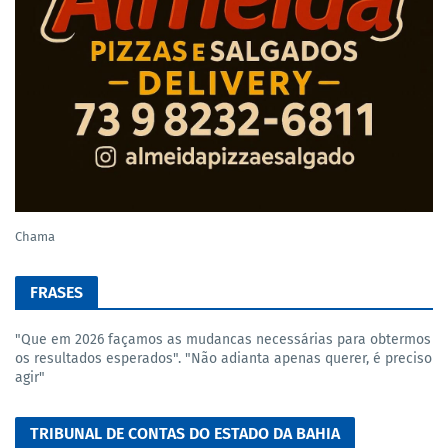
Chama
FRASES
"Que em 2026 façamos as mudancas necessárias para obtermos
os resultados esperados". "Não adianta apenas querer, é preciso
agir"
TRIBUNAL DE CONTAS DO ESTADO DA BAHIA