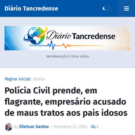
Diário Tancredense
Iɴғᴏʀᴍᴀᴄ̧ᴀ̃ᴏ ᴇ́ ᴄᴏɪsᴀ sᴇ́ʀɪᴀ
Página inicial
Bahia
Polícia Civil prende, em
flagrante, empresário acusado
de maus tratos aos pais idosos
by
Elielson Santos
—
fevereiro 21, 2024
0