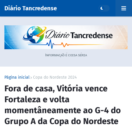
Diário Tancredense
Iɴғᴏʀᴍᴀᴄ̧ᴀ̃ᴏ ᴇ́ ᴄᴏɪsᴀ sᴇ́ʀɪᴀ
Página inicial
Copa do Nordeste 2024
Fora de casa, Vitória vence
Fortaleza e volta
momentâneamente ao G-4 do
Grupo A da Copa do Nordeste