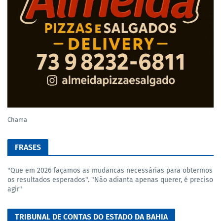
Chama
FRASES
"Que em 2026 façamos as mudancas necessárias para obtermos
os resultados esperados". "Não adianta apenas querer, é preciso
agir"
TRIBUNAL DE CONTAS DO ESTADO DA BAHIA