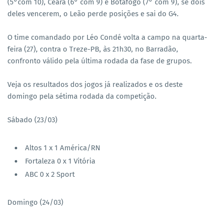
(5°com 10), Ceará (6° com 9) e Botafogo (7° com 9), se dois
deles vencerem, o Leão perde posições e sai do G4.
O time comandado por Léo Condé volta a campo na quarta-
feira (27), contra o Treze-PB, às 21h30, no Barradão,
confronto válido pela última rodada da fase de grupos.
Veja os resultados dos jogos já realizados e os deste
domingo pela sétima rodada da competição.
Sábado (23/03)
Altos 1 x 1 América/RN
Fortaleza 0 x 1 Vitória
ABC 0 x 2 Sport
Domingo (24/03)