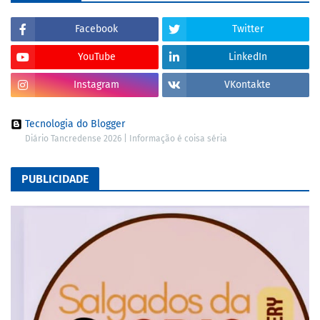
Facebook
Twitter
YouTube
LinkedIn
Instagram
VKontakte
Tecnologia do Blogger
Diário Tancredense 2026 | Informação é coisa séria
PUBLICIDADE