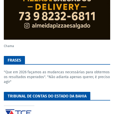
Chama
FRASES
"Que em 2026 façamos as mudancas necessárias para obtermos
os resultados esperados". "Não adianta apenas querer, é preciso
agir"
TRIBUNAL DE CONTAS DO ESTADO DA BAHIA