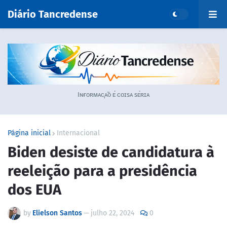
Diário Tancredense
Iɴғᴏʀᴍᴀᴄ̧ᴀ̃ᴏ ᴇ́ ᴄᴏɪsᴀ sᴇ́ʀɪᴀ
Página inicial
Internacional
Biden desiste de candidatura à
reeleição para a presidência
dos EUA
by
Elielson Santos
—
julho 22, 2024
0