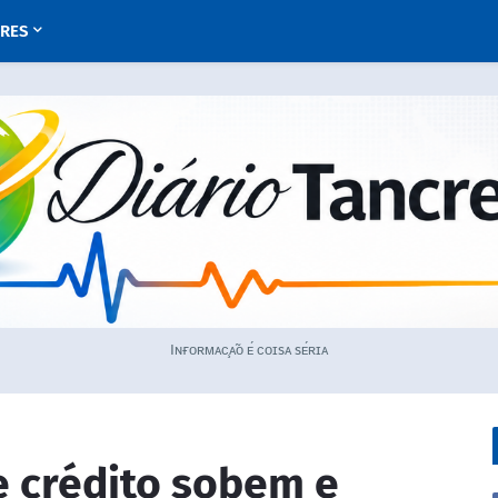
URES
Iɴғᴏʀᴍᴀᴄ̧ᴀ̃ᴏ ᴇ́ ᴄᴏɪsᴀ sᴇ́ʀɪᴀ
e crédito sobem e