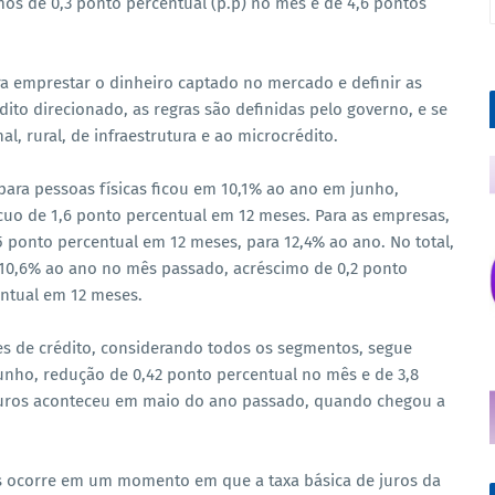
os de 0,3 ponto percentual (p.p) no mês e de 4,6 pontos
ra emprestar o dinheiro captado no mercado e definir as
édito direcionado, as regras são definidas pelo governo, e se
l, rural, de infraestrutura e ao microcrédito.
para pessoas físicas ficou em 10,1% ao ano em junho,
uo de 1,6 ponto percentual em 12 meses. Para as empresas,
5 ponto percentual em 12 meses, para 12,4% ao ano. No total,
 10,6% ao ano no mês passado, acréscimo de 0,2 ponto
entual em 12 meses.
es de crédito, considerando todos os segmentos, segue
nho, redução de 0,42 ponto percentual no mês e de 3,8
 juros aconteceu em maio do ano passado, quando chegou a
 ocorre em um momento em que a taxa básica de juros da