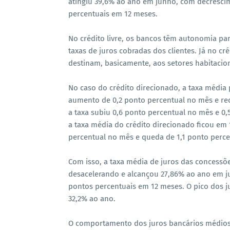
atingiu 39,6% ao ano em junho, com decréscim
percentuais em 12 meses.
No crédito livre, os bancos têm autonomia pa
taxas de juros cobradas dos clientes. Já no cr
destinam, basicamente, aos setores habitaciona
No caso do crédito direcionado, a taxa média 
aumento de 0,2 ponto percentual no mês e rec
a taxa subiu 0,6 ponto percentual no mês e 0,
a taxa média do crédito direcionado ficou em
percentual no mês e queda de 1,1 ponto perc
Com isso, a taxa média de juros das concessõ
desacelerando e alcançou 27,86% ao ano em ju
pontos percentuais em 12 meses. O pico dos
32,2% ao ano.
O comportamento dos juros bancários médios