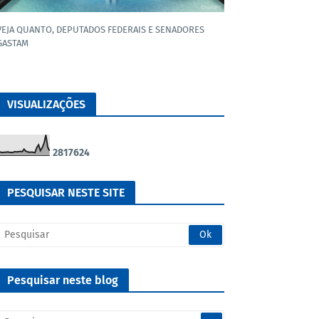
VEJA QUANTO, DEPUTADOS FEDERAIS E SENADORES
GASTAM
VISUALIZAÇÕES
2
8
1
7
6
2
4
PESQUISAR NESTE SITE
Pesquisar neste blog