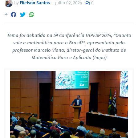
by
Elielson Santos
—
julho 02, 2024
0
Tema foi debatido na 5ª Conferência FAPESP 2024, "Quanto
vale a matemática para o Brasil?", apresentada pelo
professor Marcelo Viana, diretor-geral do Instituto de
Matemática Pura e Aplicada (Impa)