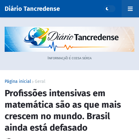
Diário Tancredense
Iɴғᴏʀᴍᴀᴄ̧ᴀ̃ᴏ ᴇ́ ᴄᴏɪsᴀ sᴇ́ʀɪᴀ
Página inicial
Geral
Profissões intensivas em
matemática são as que mais
crescem no mundo. Brasil
ainda está defasado