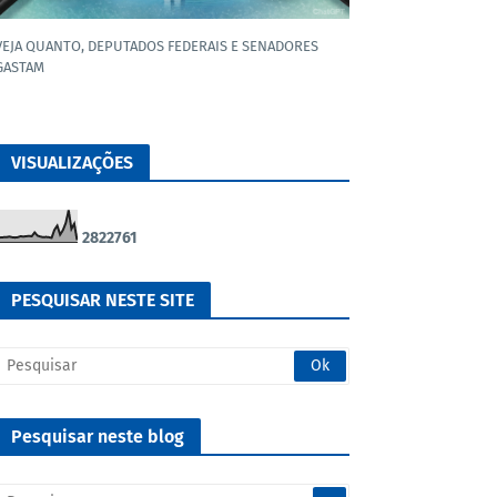
VEJA QUANTO, DEPUTADOS FEDERAIS E SENADORES
GASTAM
VISUALIZAÇÕES
2
8
2
2
7
6
1
PESQUISAR NESTE SITE
Pesquisar neste blog