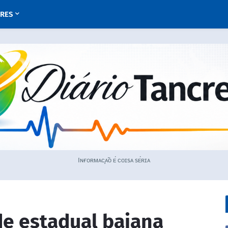
URES
Iɴғᴏʀᴍᴀᴄ̧ᴀ̃ᴏ ᴇ́ ᴄᴏɪsᴀ sᴇ́ʀɪᴀ
de estadual baiana