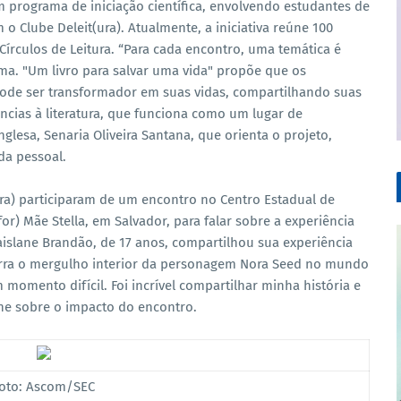
programa de iniciação científica, envolvendo estudantes de
 o Clube Deleit(ura). Atualmente, a iniciativa reúne 100
írculos de Leitura. “Para cada encontro, uma temática é
ma. "Um livro para salvar uma vida" propõe que os
pode ser transformador em suas vidas, compartilhando suas
ncias à literatura, que funciona como um lugar de
nglesa, Senaria Oliveira Santana, que orienta o projeto,
da pessoal.
ra) participaram de um encontro no Centro Estadual de
r) Mãe Stella, em Salvador, para falar sobre a experiência
haislane Brandão, de 17 anos, compartilhou sua experiência
narra o mergulho interior da personagem Nora Seed no mundo
 momento difícil. Foi incrível compartilhar minha história e
ane sobre o impacto do encontro.
oto: Ascom/SEC