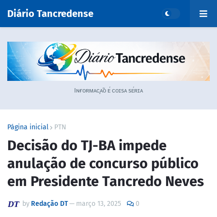
Diário Tancredense
Iɴғᴏʀᴍᴀᴄ̧ᴀ̃ᴏ ᴇ́ ᴄᴏɪsᴀ sᴇ́ʀɪᴀ
Página inicial
PTN
Decisão do TJ-BA impede
anulação de concurso público
em Presidente Tancredo Neves
by
Redação DT
—
março 13, 2025
0