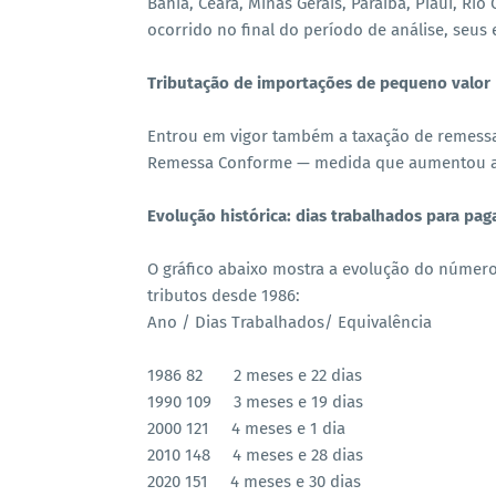
Bahia, Ceará, Minas Gerais, Paraíba, Piauí, Ri
ocorrido no final do período de análise, seus 
Tributação de importações de pequeno valor
Entrou em vigor também a taxação de remessa
Remessa Conforme — medida que aumentou a a
Evolução histórica: dias trabalhados para pag
O gráfico abaixo mostra a evolução do número 
tributos desde 1986:
Ano / Dias Trabalhados/ Equivalência
1986 82 2 meses e 22 dias
1990 109 3 meses e 19 dias
2000 121 4 meses e 1 dia
2010 148 4 meses e 28 dias
2020 151 4 meses e 30 dias