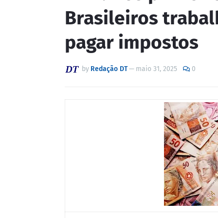
Brasileiros traba
pagar impostos
by
Redação DT
—
maio 31, 2025
0