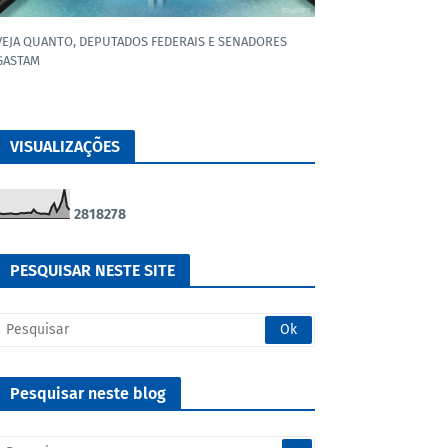
VEJA QUANTO, DEPUTADOS FEDERAIS E SENADORES
GASTAM
VISUALIZAÇÕES
2
8
1
8
2
7
8
PESQUISAR NESTE SITE
Pesquisar neste blog