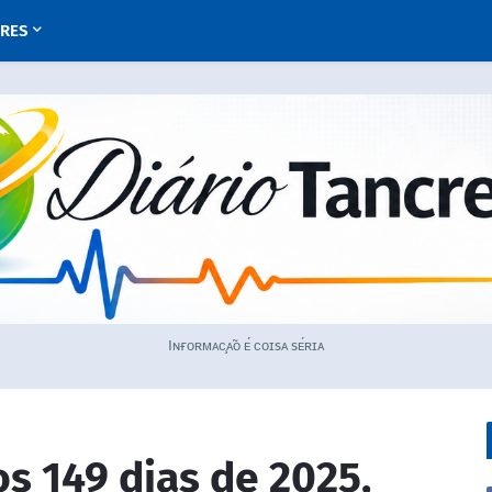
URES
Iɴғᴏʀᴍᴀᴄ̧ᴀ̃ᴏ ᴇ́ ᴄᴏɪsᴀ sᴇ́ʀɪᴀ
os 149 dias de 2025,