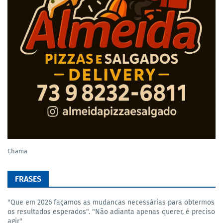
Chama
FRASES
"Que em 2026 façamos as mudancas necessárias para obtermos
os resultados esperados". "Não adianta apenas querer, é preciso
agir"