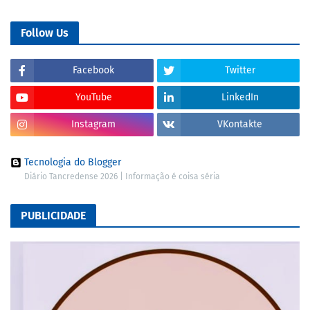
Follow Us
Facebook
Twitter
YouTube
LinkedIn
Instagram
VKontakte
Tecnologia do Blogger
Diário Tancredense 2026 | Informação é coisa séria
PUBLICIDADE