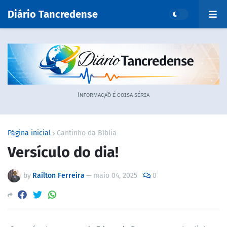
Diário Tancredense
Iɴғᴏʀᴍᴀᴄ̧ᴀ̃ᴏ ᴇ́ ᴄᴏɪsᴀ sᴇ́ʀɪᴀ
Página inicial
Cantinho da Bíblia
Versículo do dia!
by
Railton Ferreira
—
maio 04, 2025
0