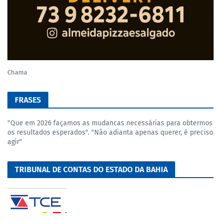
Chama
FRASES
"Que em 2026 façamos as mudancas necessárias para obtermos
os resultados esperados". "Não adianta apenas querer, é preciso
agir"
TRIBUNAL DE CONTAS DO ESTADO DA BAHIA