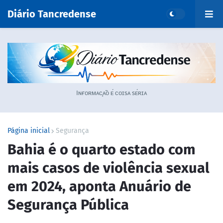
Diário Tancredense
Iɴғᴏʀᴍᴀᴄ̧ᴀ̃ᴏ ᴇ́ ᴄᴏɪsᴀ sᴇ́ʀɪᴀ
Página inicial
Segurança
Bahia é o quarto estado com
mais casos de violência sexual
em 2024, aponta Anuário de
Segurança Pública