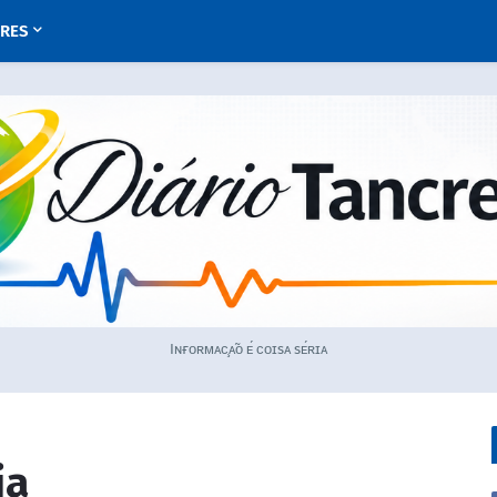
URES
Iɴғᴏʀᴍᴀᴄ̧ᴀ̃ᴏ ᴇ́ ᴄᴏɪsᴀ sᴇ́ʀɪᴀ
ia