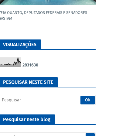
VEJA QUANTO, DEPUTADOS FEDERAIS E SENADORES
GASTAM
VISUALIZAÇÕES
2
8
3
1
6
3
0
PESQUISAR NESTE SITE
Pesquisar neste blog