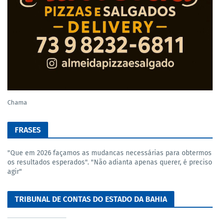
Chama
FRASES
"Que em 2026 façamos as mudancas necessárias para obtermos
os resultados esperados". "Não adianta apenas querer, é preciso
agir"
TRIBUNAL DE CONTAS DO ESTADO DA BAHIA