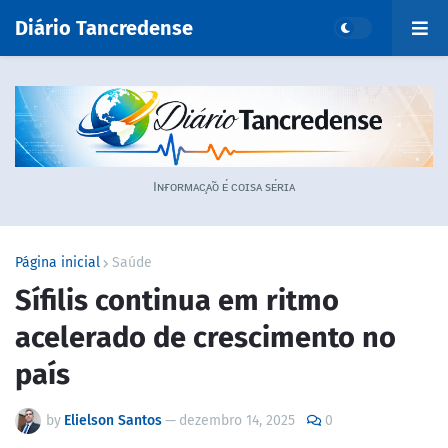
Diário Tancredense
Iɴғᴏʀᴍᴀᴄ̧ᴀ̃ᴏ ᴇ́ ᴄᴏɪsᴀ sᴇ́ʀɪᴀ
Página inicial
Saúde
Sífilis continua em ritmo
acelerado de crescimento no
país
by
Elielson Santos
—
dezembro 14, 2025
0