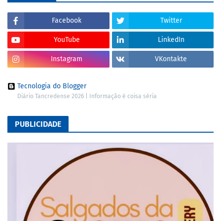
Facebook
Twitter
YouTube
LinkedIn
Instagram
VKontakte
Tecnologia do Blogger
Diário Tancredense 2026 | Informação é coisa séria
PUBLICIDADE