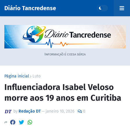
Diário Tancredense
Iɴғᴏʀᴍᴀᴄ̧ᴀ̃ᴏ ᴇ́ ᴄᴏɪsᴀ sᴇ́ʀɪᴀ
Página inicial
Luto
Influenciadora Isabel Veloso
morre aos 19 anos em Curitiba
by
Redação DT
—
janeiro 10, 2026
0