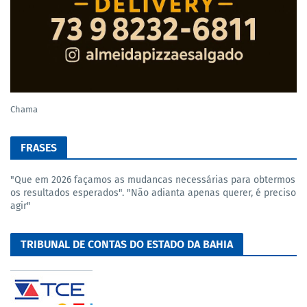
Chama
FRASES
"Que em 2026 façamos as mudancas necessárias para obtermos
os resultados esperados". "Não adianta apenas querer, é preciso
agir"
TRIBUNAL DE CONTAS DO ESTADO DA BAHIA