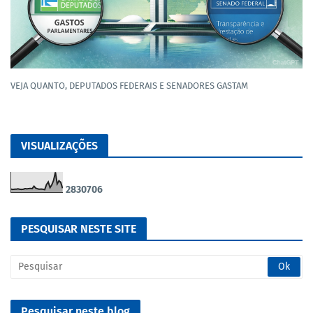
VEJA QUANTO, DEPUTADOS FEDERAIS E SENADORES GASTAM
VISUALIZAÇÕES
2
8
3
0
7
0
6
PESQUISAR NESTE SITE
Pesquisar neste blog