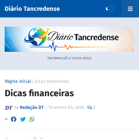
Diário Tancredense
Iɴғᴏʀᴍᴀᴄ̧ᴀ̃ᴏ ᴇ́ ᴄᴏɪsᴀ sᴇ́ʀɪᴀ
Página inicial
Dicas financeiras
Dicas financeiras
by
Redação DT
—
fevereiro 05, 2026
0