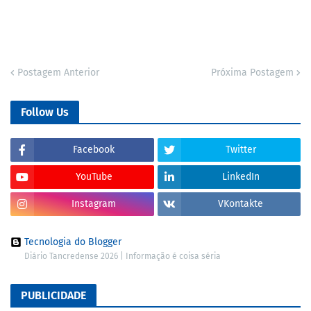
Postagem Anterior
Próxima Postagem
Follow Us
Facebook
Twitter
YouTube
LinkedIn
Instagram
VKontakte
Tecnologia do Blogger
Diário Tancredense 2026 | Informação é coisa séria
PUBLICIDADE