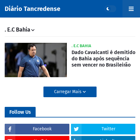
Diário Tancredense
. E.C Bahia
. E.C BAHIA
Dado Cavalcanti é demitido
do Bahia após sequência
sem vencer no Brasileirão
Carregar Mais
Follow Us
Facebook
Twitter