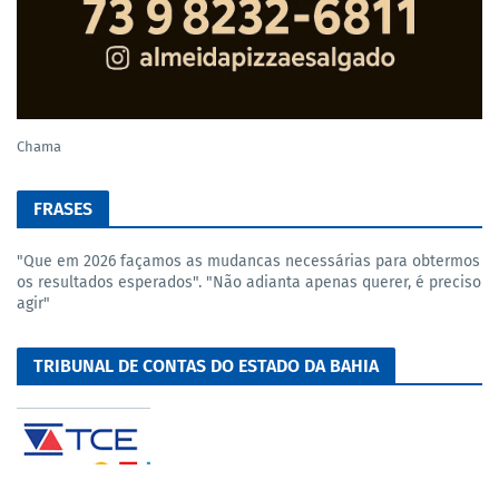
Chama
FRASES
"Que em 2026 façamos as mudancas necessárias para obtermos
os resultados esperados". "Não adianta apenas querer, é preciso
agir"
TRIBUNAL DE CONTAS DO ESTADO DA BAHIA