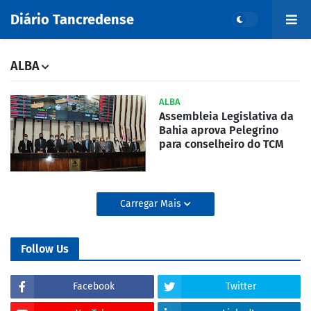
Diário Tancredense
ALBA
ALBA
Assembleia Legislativa da
Bahia aprova Pelegrino
para conselheiro do TCM
Carregar Mais
Follow Us
Facebook
Twitter