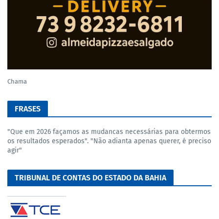
Chama
FRASES
"Que em 2026 façamos as mudancas necessárias para obtermos
os resultados esperados". "Não adianta apenas querer, é preciso
agir"
TRIBUNAL DE CONTAS DO ESTADO DA BAHIA