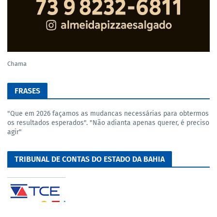
Chama
FRASES
"Que em 2026 façamos as mudancas necessárias para obtermos
os resultados esperados". "Não adianta apenas querer, é preciso
agir"
TRIBUNAL DE CONTAS DO ESTADO DA BAHIA