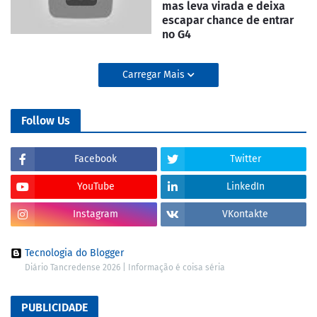
mas leva virada e deixa
escapar chance de entrar
no G4
Carregar Mais
Follow Us
Facebook
Twitter
YouTube
LinkedIn
Instagram
VKontakte
Tecnologia do Blogger
Diário Tancredense 2026 | Informação é coisa séria
PUBLICIDADE