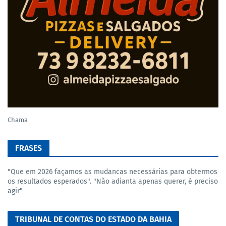
Chama
FRASES
"Que em 2026 façamos as mudancas necessárias para obtermos
os resultados esperados". "Não adianta apenas querer, é preciso
agir"
TRIBUNAL DE CONTAS DO ESTADO DA BAHIA