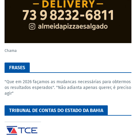
Chama
FRASES
"Que em 2026 façamos as mudancas necessárias para obtermos
os resultados esperados". "Não adianta apenas querer, é preciso
agir"
TRIBUNAL DE CONTAS DO ESTADO DA BAHIA