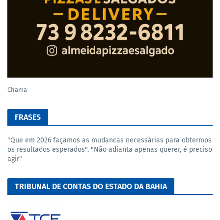
Chama
FRASES
"Que em 2026 façamos as mudancas necessárias para obtermos
os resultados esperados". "Não adianta apenas querer, é preciso
agir"
TRIBUNAL DE CONTAS DO ESTADO DA BAHIA