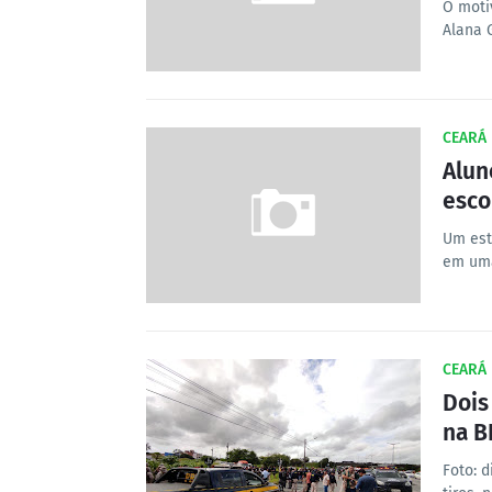
O moti
Alana 
CEARÁ
Alun
esco
Um est
em uma
CEARÁ
Dois
na B
Foto: d