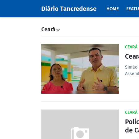
Diário Tancredense
HOME
FEAT
Ceará
CEARÁ
Cear
Simão 
Assemb
CEARÁ
Poli
de C