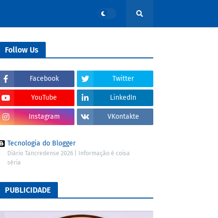
Follow Us
Facebook
Twitter
YouTube
LinkedIn
Instagram
VKontakte
Tecnologia do Blogger
Diário Tancredense 2026 | Informação é coisa
séria
PUBLICIDADE