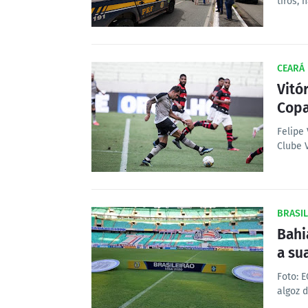
tiros,
CEARÁ
Vitó
Copa
Felipe
Clube 
BRASIL
Bahi
a su
Foto: 
algoz 