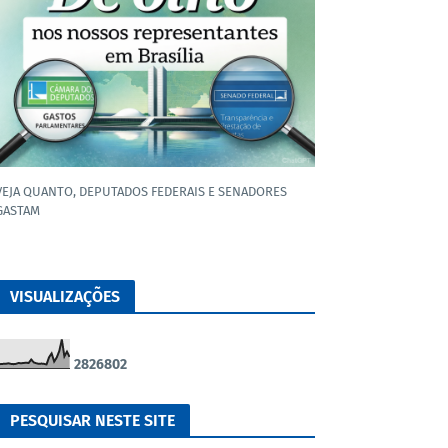
VEJA QUANTO, DEPUTADOS FEDERAIS E SENADORES
GASTAM
VISUALIZAÇÕES
2
8
2
6
8
0
2
PESQUISAR NESTE SITE