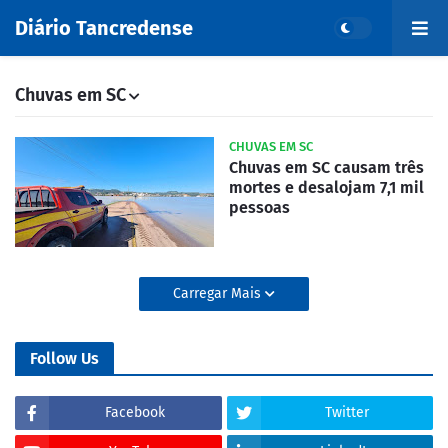
Diário Tancredense
Chuvas em SC
CHUVAS EM SC
Chuvas em SC causam três
mortes e desalojam 7,1 mil
pessoas
Carregar Mais
Follow Us
Facebook
Twitter