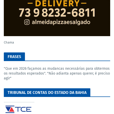
Chama
FRASES
"Que em 2026 façamos as mudancas necessárias para obtermos
os resultados esperados". "Não adianta apenas querer, é preciso
agir"
TRIBUNAL DE CONTAS DO ESTADO DA BAHIA