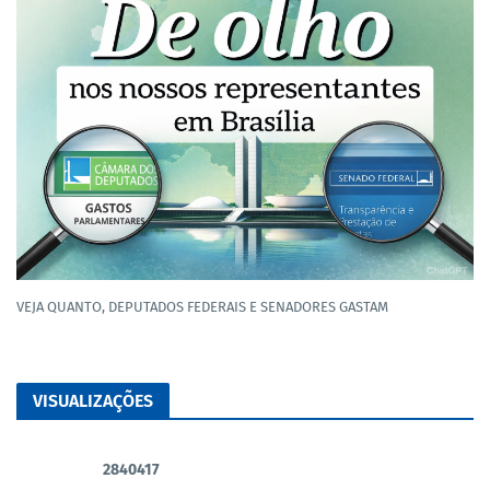
VEJA QUANTO, DEPUTADOS FEDERAIS E SENADORES GASTAM
VISUALIZAÇÕES
2
8
4
0
4
1
7