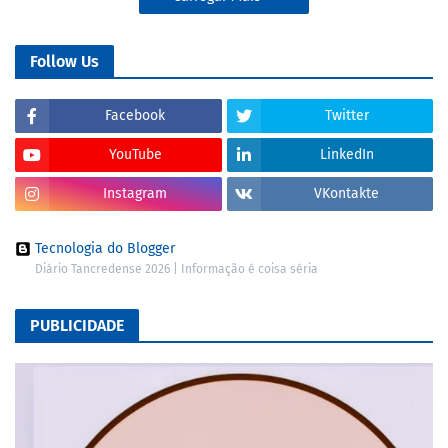
Follow Us
Facebook
Twitter
YouTube
LinkedIn
Instagram
VKontakte
Tecnologia do Blogger
Diário Tancredense 2026 | Informação é coisa séria
PUBLICIDADE