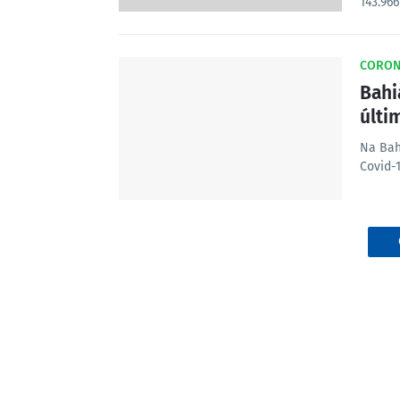
143.96
CORON
Bahi
últi
Na Bah
Covid-