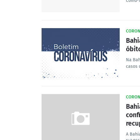
Covid-
CORON
Bahi
óbit
Na Bahi
casos 
CORON
Bahi
conf
recu
A Bahi