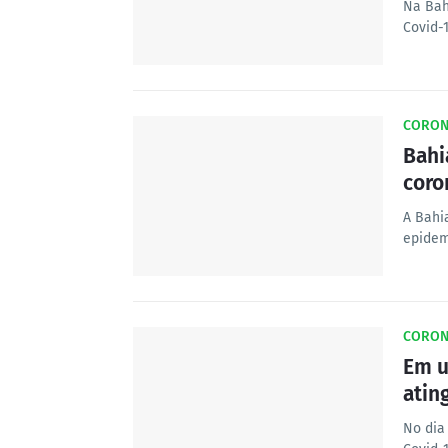
Na Bah
Covid-
CORON
Bahi
coro
A Bahi
epidem
CORON
Em u
atin
No dia