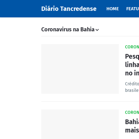
Diário Tancredense
HOME
FEAT
Coronavirus na Bahia
CORON
Pesq
linh
no i
Crédit
brasile
CORON
Bahi
mais