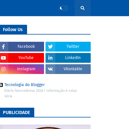
Follow Us
Facebook
Twitter
YouTube
LinkedIn
Instagram
VKontakte
Tecnologia do Blogger
Diário Tancredense 2026 | Informação é coisa
séria
PUBLICIDADE