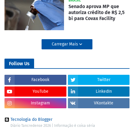
BRASIL
Senado aprova MP que
autoriza crédito de R$ 2,5
bi para Covax Facility
Carregar Mais
Follow Us
Facebook
Twitter
YouTube
LinkedIn
Instagram
VKontakte
Tecnologia do Blogger
Diário Tancredense 2026 | Informação é coisa séria