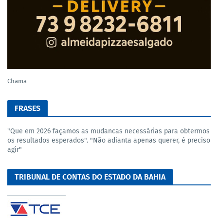
Chama
FRASES
"Que em 2026 façamos as mudancas necessárias para obtermos
os resultados esperados". "Não adianta apenas querer, é preciso
agir"
TRIBUNAL DE CONTAS DO ESTADO DA BAHIA