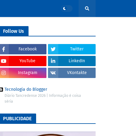
Follow Us
Facebook
Twitter
YouTube
LinkedIn
Instagram
VKontakte
Tecnologia do Blogger
Diário Tancredense 2026 | Informação é coisa
séria
PUBLICIDADE