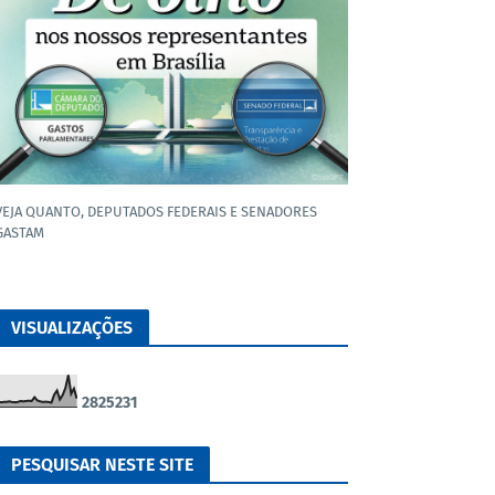
VEJA QUANTO, DEPUTADOS FEDERAIS E SENADORES
GASTAM
VISUALIZAÇÕES
2
8
2
5
2
3
1
PESQUISAR NESTE SITE