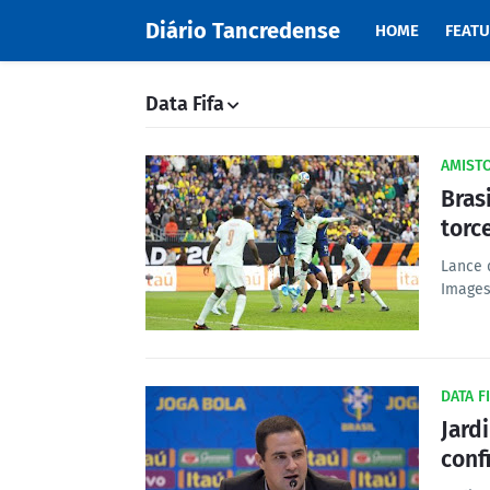
Diário Tancredense
HOME
FEAT
Data Fifa
AMIST
Bras
torc
Lance 
Images
DATA F
Jard
conf