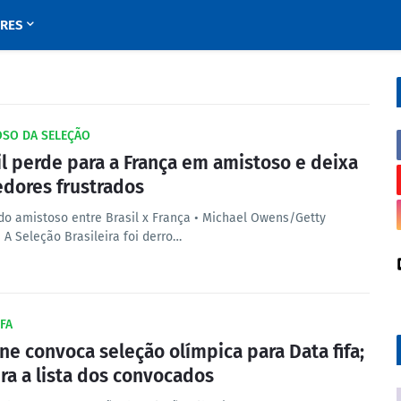
URES
OSO DA SELEÇÃO
il perde para a França em amistoso e deixa
edores frustrados
do amistoso entre Brasil x França • Michael Owens/Getty
 A Seleção Brasileira foi derro…
IFA
ine convoca seleção olímpica para Data fifa;
ira a lista dos convocados