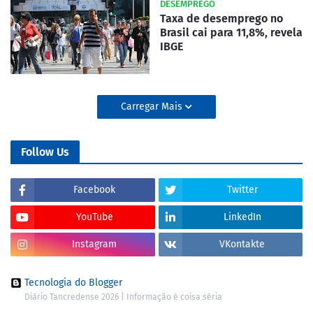
DESEMPREGO
Taxa de desemprego no
Brasil cai para 11,8%, revela
IBGE
Carregar Mais
Follow Us
Facebook
Twitter
YouTube
LinkedIn
Instagram
VKontakte
Tecnologia do Blogger
Diário Tancredense 2026 | Informação é coisa séria