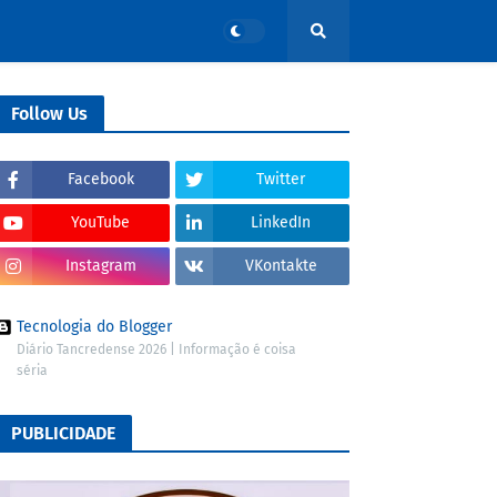
Follow Us
Facebook
Twitter
YouTube
LinkedIn
Instagram
VKontakte
Tecnologia do Blogger
Diário Tancredense 2026 | Informação é coisa
séria
PUBLICIDADE