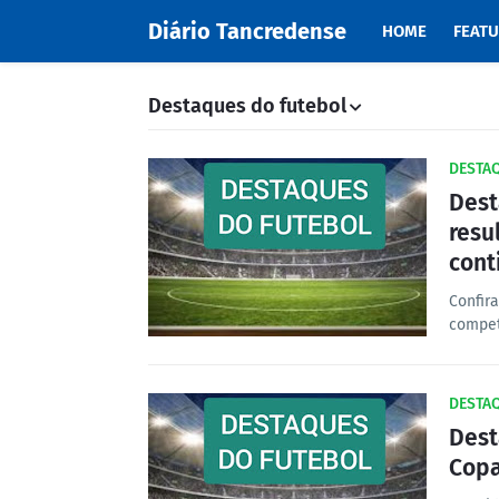
Diário Tancredense
HOME
FEAT
Destaques do futebol
DESTA
Dest
resu
cont
Confir
compet
DESTA
Dest
Copa