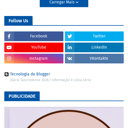
Carregar Mais
Follow Us
Facebook
Twitter
YouTube
LinkedIn
Instagram
VKontakte
Tecnologia do Blogger
Diário Tancredense 2026 | Informação é coisa séria
PUBLICIDADE