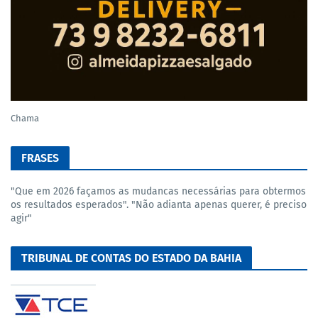
Chama
FRASES
"Que em 2026 façamos as mudancas necessárias para obtermos
os resultados esperados". "Não adianta apenas querer, é preciso
agir"
TRIBUNAL DE CONTAS DO ESTADO DA BAHIA