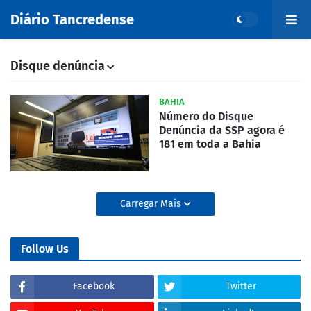
Diário Tancredense
Disque denúncia
BAHIA
Número do Disque
Denúncia da SSP agora é
181 em toda a Bahia
Carregar Mais
Follow Us
Facebook
Twitter