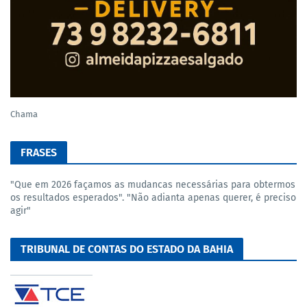
Chama
FRASES
"Que em 2026 façamos as mudancas necessárias para obtermos
os resultados esperados". "Não adianta apenas querer, é preciso
agir"
TRIBUNAL DE CONTAS DO ESTADO DA BAHIA