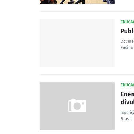
EDUCA
Publ
Dcumen
Ensino
EDUCA
Enem
divu
Inscri
Brasil