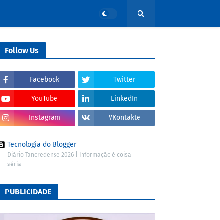
Follow Us
Facebook
Twitter
YouTube
LinkedIn
Instagram
VKontakte
Tecnologia do Blogger
Diário Tancredense 2026 | Informação é coisa
séria
PUBLICIDADE