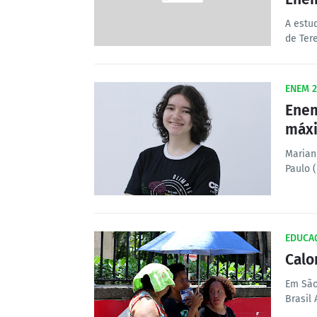
A estud
de Tere
ENEM 2
Enem
máx
Marian
Paulo 
EDUCA
Calo
Em São
Brasil 