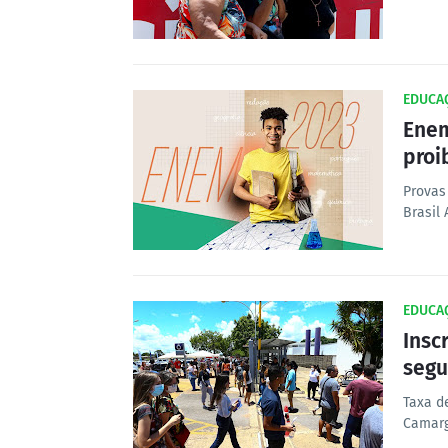
EDUCA
Enem
proi
Provas
Brasil 
EDUCA
Insc
segu
Taxa d
Camarg