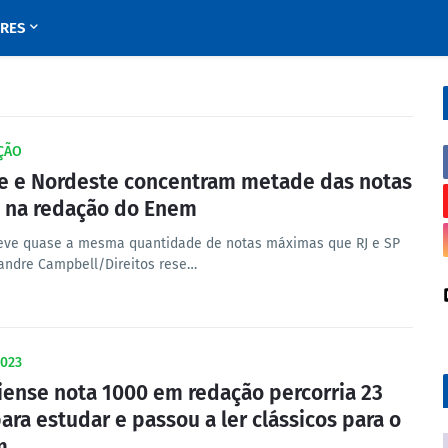
URES
ÇÃO
e e Nordeste concentram metade das notas
l na redação do Enem
teve quase a mesma quantidade de notas máximas que RJ e SP
andre Campbell/Direitos rese…
023
iense nota 1000 em redação percorria 23
ara estudar e passou a ler clássicos para o
m