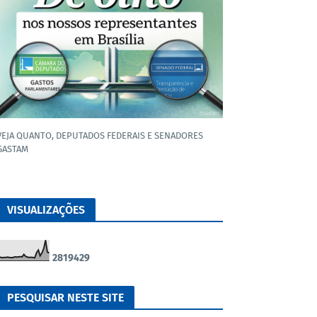
VEJA QUANTO, DEPUTADOS FEDERAIS E SENADORES
GASTAM
VISUALIZAÇÕES
2
8
1
9
4
2
9
PESQUISAR NESTE SITE