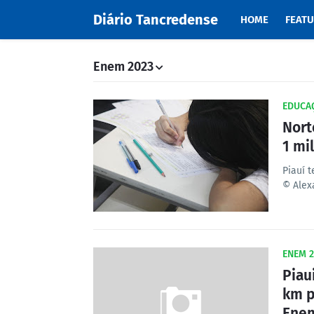
Diário Tancredense
HOME
FEAT
Enem 2023
EDUCA
Nort
1 mi
Piauí 
© Alex
ENEM 2
Piau
km p
Ene