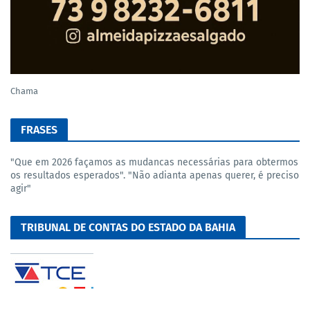
Chama
FRASES
"Que em 2026 façamos as mudancas necessárias para obtermos
os resultados esperados". "Não adianta apenas querer, é preciso
agir"
TRIBUNAL DE CONTAS DO ESTADO DA BAHIA