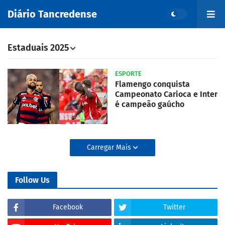
Diário Tancredense
Estaduais 2025
ESPORTE
Flamengo conquista
Campeonato Carioca e Inter
é campeão gaúcho
Carregar Mais
Follow Us
Facebook
Twitter