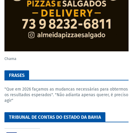
Chama
FRASES
"Que em 2026 façamos as mudancas necessárias para obtermos
os resultados esperados". "Não adianta apenas querer, é preciso
agir"
TRIBUNAL DE CONTAS DO ESTADO DA BAHIA