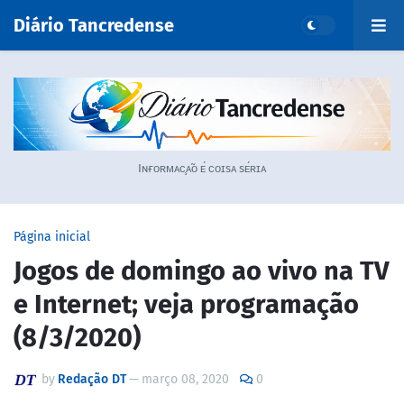
Diário Tancredense
Iɴғᴏʀᴍᴀᴄ̧ᴀ̃ᴏ ᴇ́ ᴄᴏɪsᴀ sᴇ́ʀɪᴀ
Página inicial
Jogos de domingo ao vivo na TV
e Internet; veja programação
(8/3/2020)
by
Redação DT
—
março 08, 2020
0