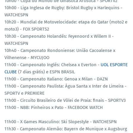
10h00 - Copa do Mundo de Ginástica Artística - SPORTV2
10h00 - Liga Inglesa de Rugby: Bristol Rugby x Harlequins -
WATCHESPN
10h20 - Mundial de Motovelocidade: etapa do Qatar (moto2 e
moto3) - FOX SPORTS2
10h30 - Campeonato Holandês: Feyenoord x Willem II -
WATCHESPN
10h40 - Campeonato Rondoniense: União Cacoalense x
Vilhenense - MYCUJOO
11h00 - Campeonato Inglês: Chelsea x Everton -
UOL ESPORTE
CLUBE
(7 dias grátis) e ESPN BRASIL
11h00 - Campeonato Italiano: Genoa x Milan - DAZN
11h00 - Campeonato Paulista: Água Santa x Inter de Limeira -
SPORTV e PREMIERE
11h00 - Circuito Brasileiro de Vôlei de Praia: finais - SPORTV3
11h00 - NBB: Pinheiros x Pato - FACEBOOK WATCH
11h00 - X Games Masculino: Ski Slopestyle - WATCHESPN
11h30 - Campeonato Alemão: Bayern de Munique x Augsburg