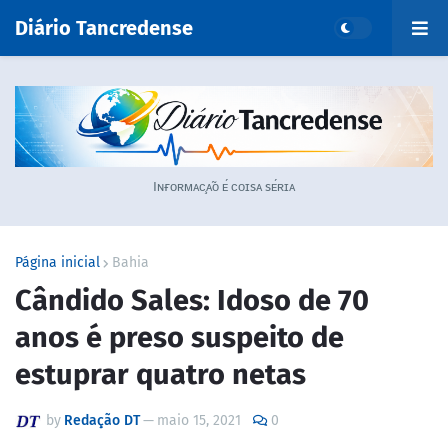
Diário Tancredense
Iɴғᴏʀᴍᴀᴄ̧ᴀ̃ᴏ ᴇ́ ᴄᴏɪsᴀ sᴇ́ʀɪᴀ
Página inicial
Bahia
Cândido Sales: Idoso de 70
anos é preso suspeito de
estuprar quatro netas
by
Redação DT
—
maio 15, 2021
0