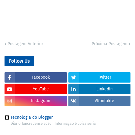
Postagem Anterior
Próxima Postagem
Follow Us
Facebook
Twitter
YouTube
LinkedIn
Instagram
VKontakte
Tecnologia do Blogger
Diário Tancredense 2026 | Informação é coisa séria