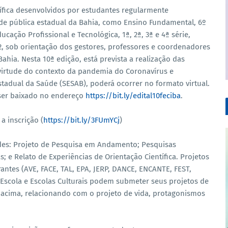
tífica desenvolvidos por estudantes regularmente
de pública estadual da Bahia, como Ensino Fundamental, 6º
ucação Profissional e Tecnológica, 1ª, 2ª, 3ª e 4ª série,
2, sob orientação dos gestores, professores e coordenadores
hia. Nesta 10ª edição, está prevista a realização das
virtude do contexto da pandemia do Coronavírus e
tadual da Saúde (SESAB), poderá ocorrer no formato virtual.
e ser baixado no endereço
https://bit.ly/edital10feciba
.
a inscrição (
https://bit.ly/3FUmYCj
)
des: Projeto de Pesquisa em Andamento; Pesquisas
s; e Relato de Experiências de Orientação Científica. Projetos
ntes (AVE, FACE, TAL, EPA, JERP, DANCE, ENCANTE, FEST,
Escola e Escolas Culturais podem submeter seus projetos de
 acima, relacionando com o projeto de vida, protagonismos