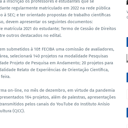
a a inscrição os professores e estudantes que se
udante regularmente matriculado em 2022 na rede pública
o à SEC; e ter orientado propostas de trabalho científicas
so, devem apresentar os seguintes documentos:
e matrícula 2021 do estudante; Termo de Cessão de Direitos
re outros destacados no edital.
rem submetidos à 10ª FECIBA uma comissão de avaliadores,
rea, selecionará 140 projetos na modalidade Pesquisas
lidade Projeto de Pesquisa em Andamento; 20 projetos para
alidade Relato de Experiências de Orientação Científica,
feira.
 forma on-line, no mês de dezembro, em virtude da pandemia
apresentados 164 projetos, além de palestras, apresentações
, transmitidos pelos canais do YouTube do Instituto Anísio
ultura (CJCC).