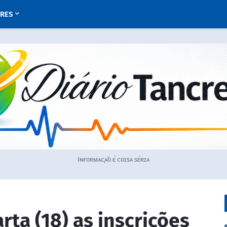
URES
Iɴғᴏʀᴍᴀᴄ̧ᴀ̃ᴏ ᴇ́ ᴄᴏɪsᴀ sᴇ́ʀɪᴀ
ta (18) as inscrições