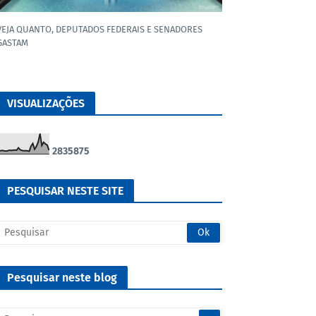
VEJA QUANTO, DEPUTADOS FEDERAIS E SENADORES
GASTAM
VISUALIZAÇÕES
2
8
3
5
8
7
5
PESQUISAR NESTE SITE
Pesquisar neste blog