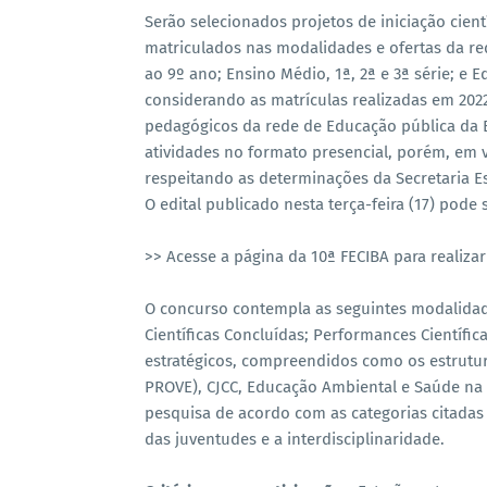
Serão selecionados projetos de iniciação cien
matriculados nas modalidades e ofertas da re
ao 9º ano; Ensino Médio, 1ª, 2ª e 3ª série; e Ed
considerando as matrículas realizadas em 202
pedagógicos da rede de Educação pública da Ba
atividades no formato presencial, porém, em 
respeitando as determinações da Secretaria Es
O edital publicado nesta terça-feira (17) pod
>> Acesse a página da 10ª FECIBA para realizar 
O concurso contempla as seguintes modalida
Científicas Concluídas; Performances Científica
estratégicos, compreendidos como os estrutura
PROVE), CJCC, Educação Ambiental e Saúde na 
pesquisa de acordo com as categorias citadas
das juventudes e a interdisciplinaridade.