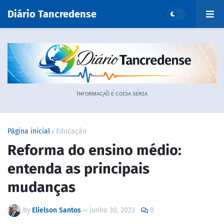
Diário Tancredense
Iɴғᴏʀᴍᴀᴄ̧ᴀ̃ᴏ ᴇ́ ᴄᴏɪsᴀ sᴇ́ʀɪᴀ
Página inicial
Educação
Reforma do ensino médio:
entenda as principais
mudanças
by
Elielson Santos
—
junho 30, 2023
0