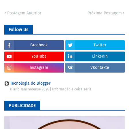
Postagem Anterior
Próxima Postagem
Follow Us
Facebook
Twitter
YouTube
LinkedIn
Instagram
VKontakte
Tecnologia do Blogger
Diário Tancredense 2026 | Informação é coisa séria
PUBLICIDADE