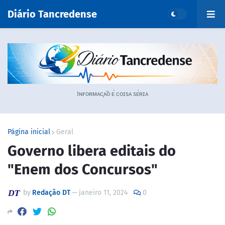
Diário Tancredense
Iɴғᴏʀᴍᴀᴄ̧ᴀ̃ᴏ ᴇ́ ᴄᴏɪsᴀ sᴇ́ʀɪᴀ
Página inicial
Geral
Governo libera editais do
"Enem dos Concursos"
by
Redação DT
—
janeiro 11, 2024
0