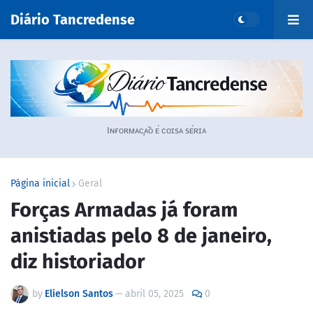
Diário Tancredense
Iɴғᴏʀᴍᴀᴄ̧ᴀ̃ᴏ ᴇ́ ᴄᴏɪsᴀ sᴇ́ʀɪᴀ
Página inicial
Geral
Forças Armadas já foram
anistiadas pelo 8 de janeiro,
diz historiador
by
Elielson Santos
—
abril 05, 2025
0