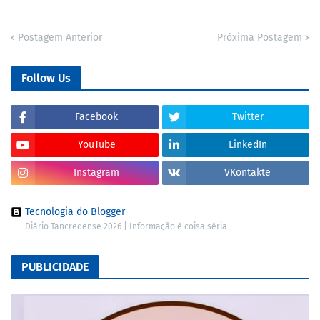
Postagem Anterior
Próxima Postagem
Follow Us
Facebook
Twitter
YouTube
LinkedIn
Instagram
VKontakte
Tecnologia do Blogger
Diário Tancredense 2026 | Informação é coisa séria
PUBLICIDADE