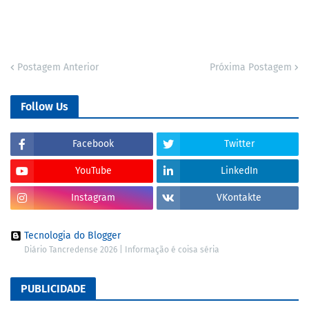
Postagem Anterior
Próxima Postagem
Follow Us
Facebook
Twitter
YouTube
LinkedIn
Instagram
VKontakte
Tecnologia do Blogger
Diário Tancredense 2026 | Informação é coisa séria
PUBLICIDADE