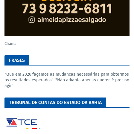
Chama
FRASES
"Que em 2026 façamos as mudancas necessárias para obtermos
os resultados esperados". "Não adianta apenas querer, é preciso
agir"
TRIBUNAL DE CONTAS DO ESTADO DA BAHIA