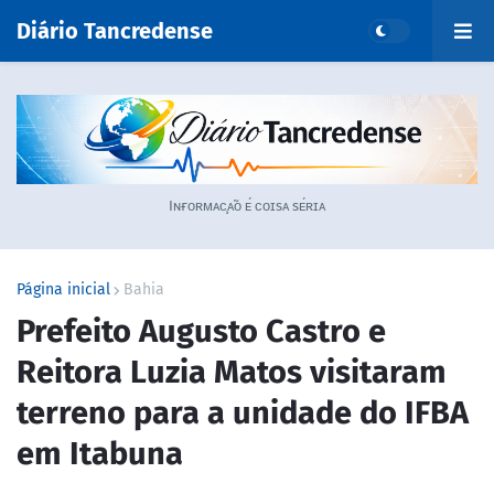
Diário Tancredense
Iɴғᴏʀᴍᴀᴄ̧ᴀ̃ᴏ ᴇ́ ᴄᴏɪsᴀ sᴇ́ʀɪᴀ
Página inicial
Bahia
Prefeito Augusto Castro e
Reitora Luzia Matos visitaram
terreno para a unidade do IFBA
em Itabuna