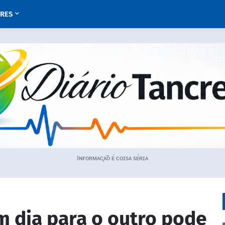
URES
Iɴғᴏʀᴍᴀᴄ̧ᴀ̃ᴏ ᴇ́ ᴄᴏɪsᴀ sᴇ́ʀɪᴀ
m dia para o outro pode