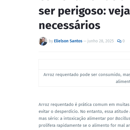
ser perigoso: veja
necessários
by
Elielson Santos
—
junho 28, 2025
0
Arroz requentado pode ser consumido, mas
alimen
Arroz requentado é prática comum em muitas c
evitar o desperdício. No entanto, essa atitud
mas sério: a intoxicação alimentar por
Bacillu
prolifera rapidamente se o alimento for mal 