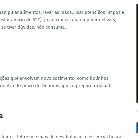
nipular alimentos, lavar as mãos, usar utensílios limpos e
star abaixo de 5°C). Já ao comer fora ou pedir delivery,
 se tiver dúvidas, não consuma.
arações que envolvam novo cozimento, como bolinhos
dentro do prazo de 24 horas após o preparo original.
a
tentes, febre ou sinais de desidratação, é essencial buscar