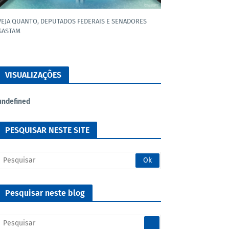
VEJA QUANTO, DEPUTADOS FEDERAIS E SENADORES
GASTAM
VISUALIZAÇÕES
u
n
d
e
f
n
e
d
PESQUISAR NESTE SITE
Pesquisar neste blog