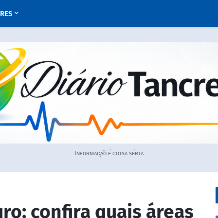
URES
Iɴғᴏʀᴍᴀᴄ̧ᴀ̃ᴏ ᴇ́ ᴄᴏɪsᴀ sᴇ́ʀɪᴀ
ro: confira quais áreas