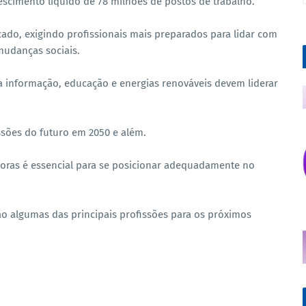
scimento líquido de 78 milhões de postos de trabalho.
ado, exigindo profissionais mais preparados para lidar com
mudanças sociais.
a informação, educação e energias renováveis devem liderar
ssões do futuro em 2050 e além.
oras é essencial para se posicionar adequadamente no
ão algumas das principais profissões para os próximos